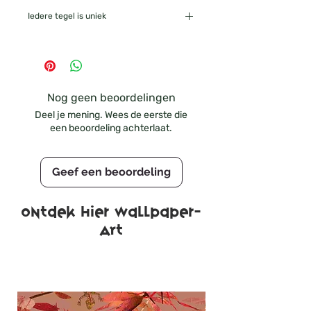
Iedere tegel is uniek
De tegels worden ambachtelijk
gemaakt, van het printen tot het
afbakken, waardoor elke tegel uniek
is. Houd er rekening mee dat de kleur
Nog geen beoordelingen
licht kan afwijken van de afbeelding
Deel je mening. Wees de eerste die
een beoordeling achterlaat.
Geef een beoordeling
Ontdek hier wallpaper-
ART