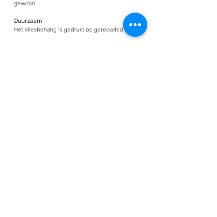
gewoon.
Duurzaam
Het vliesbehang is gedrukt op gerecycled papier.
Wil jij jouw favoriet zien en voelen.
Bestel hier
een behangstaal
Curious nature 200%