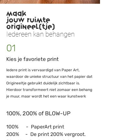
e
e
m
m
Maak
e
e
jouw ruimte
t
t
origineel(tje)
e
e
r
r
Iedereen kan behangen
01
Kies je favoriete print
Iedere print is vervaardigd van Paper Art,
waardoor de unieke structuur van het papier dat
Origineeltje gebruikt duidelijk zichtbaar is.
Hierdoor transformeert niet zomaar een behang
je muur, maar wordt het een waar kunstwerk
100%, 200% of BLOW-UP
100% - PaperArt print
200% - De print 200% vergroot.