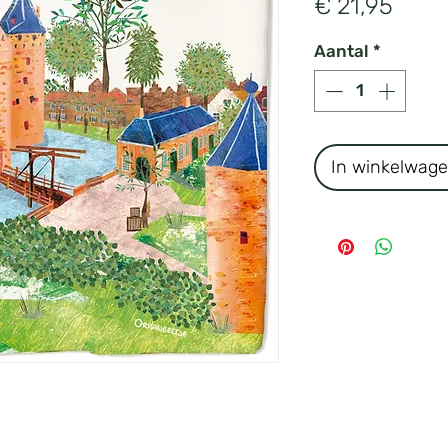
Prijs
€ 21,95
Aantal
*
In winkelwag