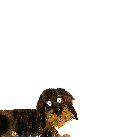
Hi!
shop@origineeltje.nl