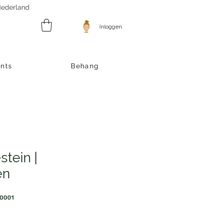
 Nederland
Inloggen
ints
Behang
stein |
en
E0001