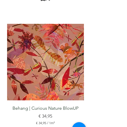
Behang | Curious Nature BlowUP
Prijs
€ 34,95
€ 34,95
/
1m²