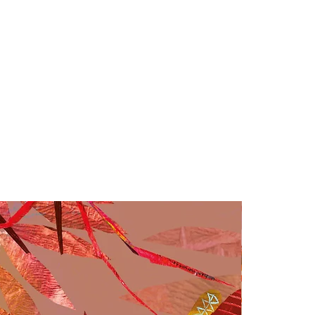
armte, genezing, troost
nie, vrede, evenwicht
loyaliteit, lange levensduur
ing, hoop, veerkracht
e, nieuw begin, innerlijke kracht