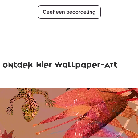
–
Goudsbloem
: W
–
Cosmea
: Harmo
Geef een beoordeling
November
–
Chrysant
: Eer, 
December
–
Hulst
: Bescherm
–
Narcis
: Reflecti
Ontdek hier wallpaper-ART