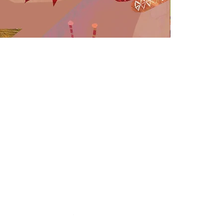
Hi!
shop@origineeltje.nl