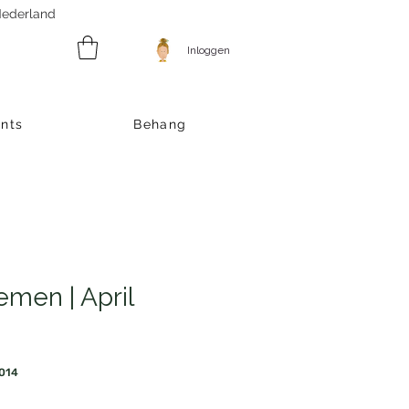
 Nederland
Inloggen
ints
Behang
men | April
014