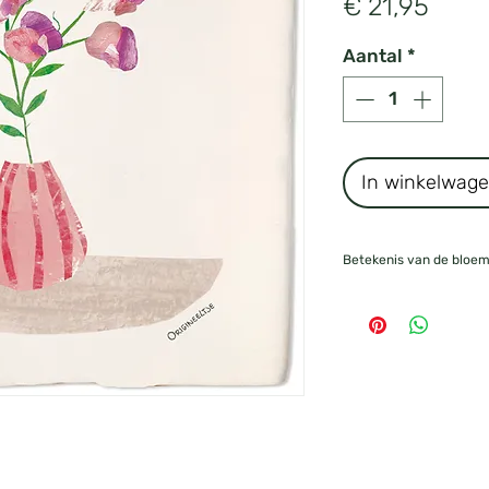
Prijs
€ 21,95
Aantal
*
In winkelwag
Betekenis van de bloe
Januari
–
Sneeuwvlokje
: 
Februari
–
Iris
: Wijsheid, m
Maart
–
Narcis
: Hergebo
April
–
Pronkerwt
: Vri