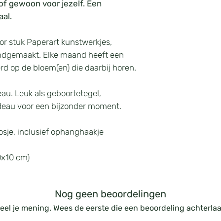
, of gewoon voor jezelf. Een
liefde
al.
Mei
–
Lelietje-van-da
terugkeer van vr
or stuk Paperart kunstwerkjes,
–
Meidoornbloes
ndgemaakt. Elke maand heeft een
begin
d op de bloem(en) die daarbij horen.
Juni
–
Roos
: Liefde, s
–
Kamperfoelie
: 
eau. Leuk als geboortetegel,
Juli
adeau voor een bijzonder moment.
–
Delphinium (Rid
bescherming
doosje, inclusief ophanghaakje
–
Waterlelie
: Zuiv
Augustus
–
Gladiool
: Krach
10x10 cm)
–
Klaproos
: Herin
eenvoud
September
Nog geen beoordelingen
–
Aster
: Liefde, w
–
Dagbloem
: Spo
eel je mening. Wees de eerste die een beoordeling achterlaa
Oktober