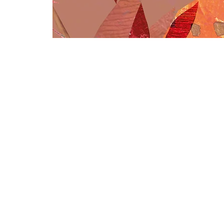
ORIGINEELTJE
Originele illustraties die je
blij maken en waar je naar
blijft kijken. Als je echt iets
unieks nodig hebt, werk ik
met liefde in opdracht