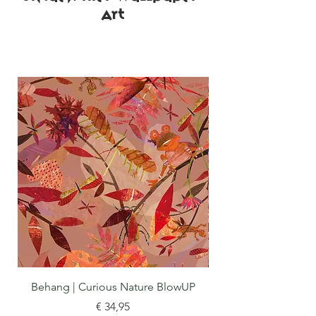
ART
Behang | Curious Nature BlowUP
Prijs
€ 34,95