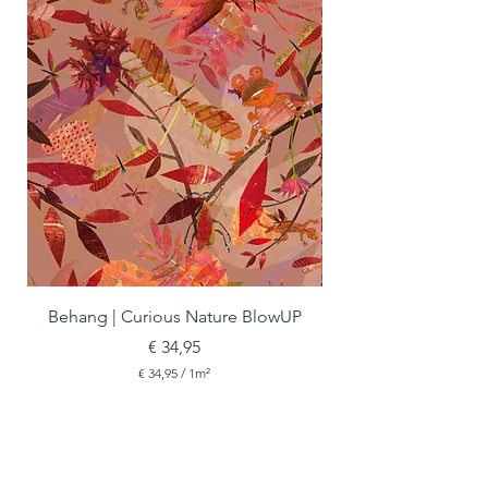
Behang | Curious Nature BlowUP
Prijs
€ 34,95
€ 34,95
/
1m²
€
3
4
,
ORIGINEELTJE
9
5