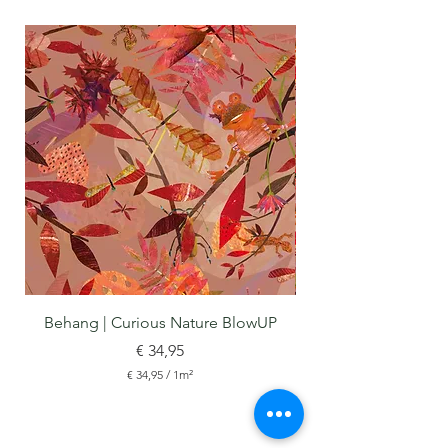
Behang | Curious Nature BlowUP
Prijs
€ 34,95
€ 34,95
/
1m²
€
3
4